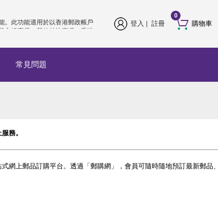
香港郵政帳戶已推出多重認證功
0
能。此功能適用於以香港郵政帳戶
登入
註冊
購物車
|
登入投寄易、我的特快專遞、香港
郵政通函郵寄服務及郵購網。請在
登入後驗證電郵地址以完成設定。
由2026年8月4日起，你必須在下次
常見問題
登入時立即設定多重認證，方可繼
續登入網上服務。前往
https://www.hongkongpost.hk/tc/about_us/hkpid/index.html
了解詳情。
香港郵政帳戶已推出多重認證功
能。此功能適用於以香港郵政帳戶
登入投寄易、我的特快專遞、香港
郵政通函郵寄服務及郵購網。請在
登入後驗證電郵地址以完成設定。
止服務。
由2026年8月4日起，你必須在下次
登入時立即設定多重認證，方可繼
續登入網上服務。前往
站式網上郵品訂購平台。透過「郵購網」，會員可隨時隨地預訂最新郵品
https://www.hongkongpost.hk/tc/about_us/hkpid/index.html
了解詳情。