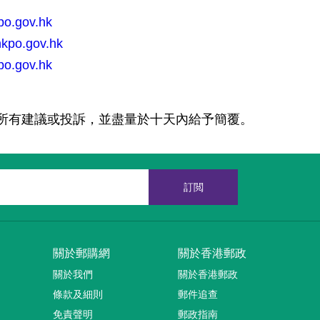
po.gov.hk
kpo.gov.hk
po.gov.hk
所有建議或投訴，並盡量於十天內給予簡覆。
訂閲
關於郵購網
關於香港郵政
關於我們
關於香港郵政
條款及細則
郵件追查
免責聲明
郵政指南